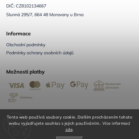
DIČ: CZ8102134667
Slunná 295/7, 664 48 Moravany u Brna
Informace
Obchodní podmínky
Podmínky ochrany osobních údajů
Možnosti platby
Tento web používá soubory cookie. Dalším procházením tohoto
Možnosti dopravy
webu vyjadřujete souhlas s jejich používáním.. Více informací
zde
.