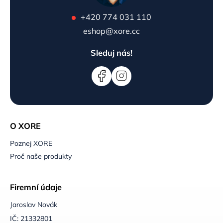
+420 774 031 110
eshop@xore.cc
Sleduj nás!
O XORE
Poznej XORE
Proč naše produkty
Firemní údaje
Jaroslav Novák
IČ: 21332801