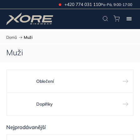
+420 774 031 110
Po-Pá, 9:00-17:00
Domů
/
Muži
Muži
Oblečení
Doplňky
Nejprodávanější