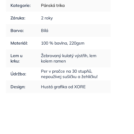
Kategorie
:
Pánská trika
Záruka
:
2 roky
Barva
:
Bílá
Materiál
:
100 % bavlna, 220gsm
Lem u
Žebrovaný kulatý výstřih, lem
krku
:
kolem ramen
Per v pračce na 30 stupňů,
Údržba
:
nepoužívej sušičku a žehličku!
Design
:
Hustá grafika od XORE