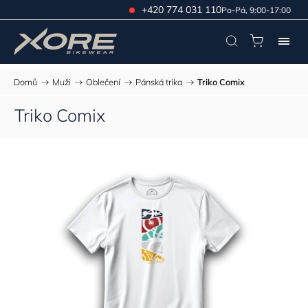
+420 774 031 110
Po-Pá, 9:00-17:00
Domů
/
Muži
/
Oblečení
/
Pánská trika
/
Triko Comix
Triko Comix