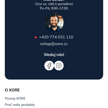
Ozvi se, rádi ti poradíme!
Po-Pá, 9:00–17:00.
+420 774 031 110
eshop@xore.cc
Sleduj nás!
O XORE
Poznej XORE
Proč naše produkty