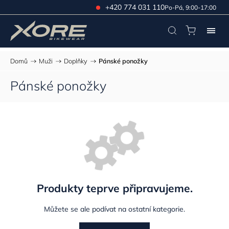
+420 774 031 110
Po-Pá, 9:00-17:00
Domů
/
Muži
/
Doplňky
/
Pánské ponožky
Pánské ponožky
Produkty teprve připravujeme.
Můžete se ale podívat na ostatní kategorie.