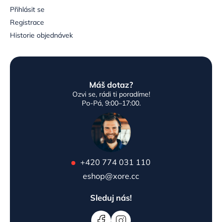
Přihlásit se
Registrace
Historie objednávek
Máš dotaz?
Ozvi se, rádi ti poradíme!
Po-Pá, 9:00–17:00.
+420 774 031 110
eshop@xore.cc
Sleduj nás!